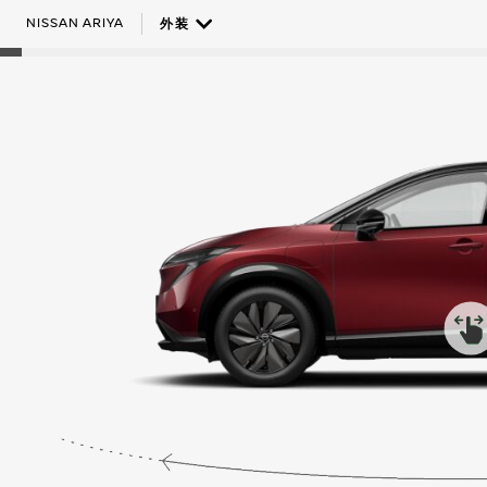
NISSAN ARIYA
外装