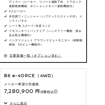
アミラー（ヒーター、リバース連動下向、ドアロック
連動格納機能、ポジションメモリー連動機能付）
6スピーカー
木目調フィニッシャー（ハプティクススイッチ付） イ
ンストパネル
シート地 スエード/合皮コンビ
リモコンオートバックドア（ハンズフリー機能、挟み
込み防止機構付）
インテリジェント アラウンドビューモニター（移動物
検知、3Dビュー機能付）
主要装備一覧（オプション含む）
B6 e-4ORCE（4WD）
メーカー希望小売価格
7,280,900 円
消費税込
さらに表示