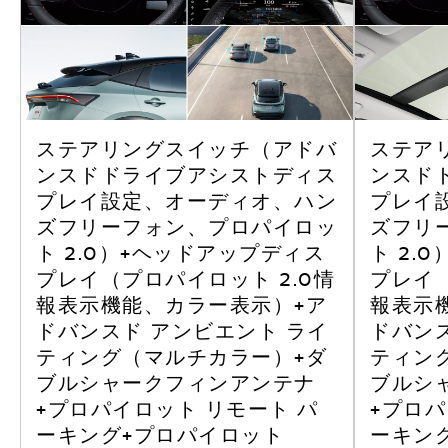
ステアリングスイッチ（アドバ
ステア
ンスドドライブアシストディス
ンスド
プレイ設定、オーディオ、ハン
プレイ
ズフリーフォン、プロパイロッ
ズフリ
ト 2.0）+ヘッドアップディス
ト 2.
プレイ（プロパイロット 2.0情
プレイ（
報表示機能、カラー表示）+ア
報表示
ドバンスド アンビエント ライ
ドバン
ティング（マルチカラー）+ダ
ティン
ブルシャークフィンアンテナ
ブルシ
+プロパイロット リモート パ
+プロパ
ーキング+プロパイロット
ーキン