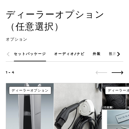
ディーラーオプション
（任意選択）
オプション
セットパッケージ
オーディオ/ナビ
外装
視界
運
1 - 4
ディーラーオプション
ディーラー