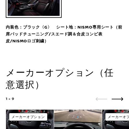
内装色：ブラック〈G〉 シート地：NISMO専用シート（前
席パッドチューニング/スエード調＆合皮コンビ表
皮/NISMOロゴ刺繍）
メーカーオプション（任
意選択）
1 - 9
メーカーオプション
メーカーオ