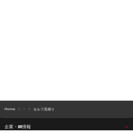
9,593,100 円
合計(消費税込)
補助金適用について
Home
セルフ見積り
見積り依頼
オプション
企業・IR情報