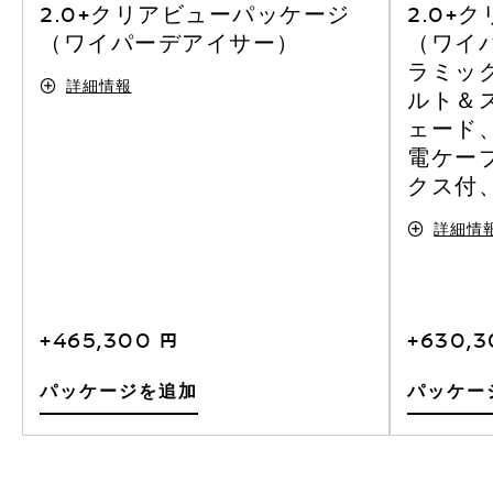
2.0+クリアビューパッケージ
2.0+
（ワイパーデアイサー）
（ワイ
ラミッ
詳細情報
ルト＆
ェード
電ケー
クス付、
詳細情
+465,300 円
+630,3
パッケージを追加
パッケー