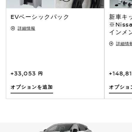
EVベーシックパック
新車キ
※Nis
詳細情報
インメ
詳細情
+33,053 円
+148,8
オプションを追加
オプショ