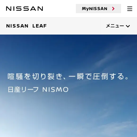
メ
MyNISSAN
イ
ン
コ
NISSAN LEAF
メニュー
ン
テ
ン
ツ
へ