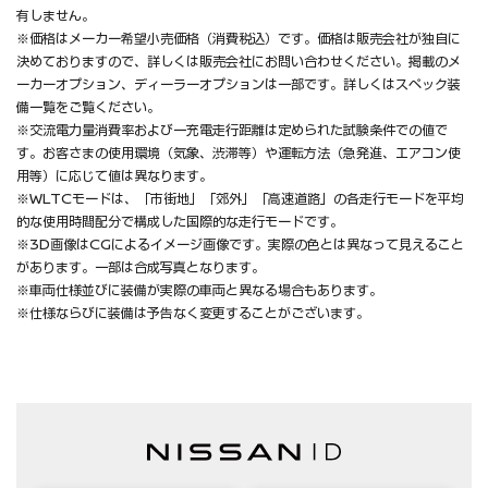
有しません。
※価格はメーカー希望小売価格（消費税込）です。価格は販売会社が独自に
決めておりますので、詳しくは販売会社にお問い合わせください。掲載のメ
ーカーオプション、ディーラーオプションは一部です。詳しくはスペック装
備一覧をご覧ください。
※交流電力量消費率および一充電走行距離は定められた試験条件での値で
す。お客さまの使用環境（気象、渋滞等）や運転方法（急発進、エアコン使
用等）に応じて値は異なります。
※WLTCモードは、「市街地」「郊外」「高速道路」の各走行モードを平均
的な使用時間配分で構成した国際的な走行モードです。
※3D画像はCGによるイメージ画像です。実際の色とは異なって見えること
があります。一部は合成写真となります。
※車両仕様並びに装備が実際の車両と異なる場合もあります。
※仕様ならびに装備は予告なく変更することがございます。