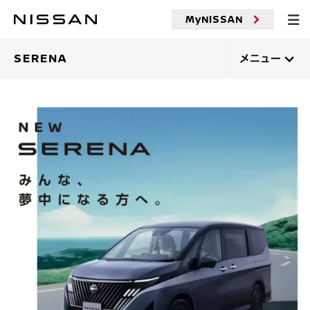
メ
MyNISSAN
イ
ン
コ
SERENA
メニュー
ン
テ
ン
ツ
へ