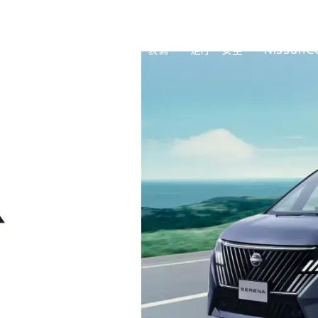
クステリア
インテリア
装備
走行・安全
NissanC