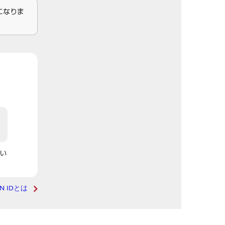
になりま
い
AN IDとは