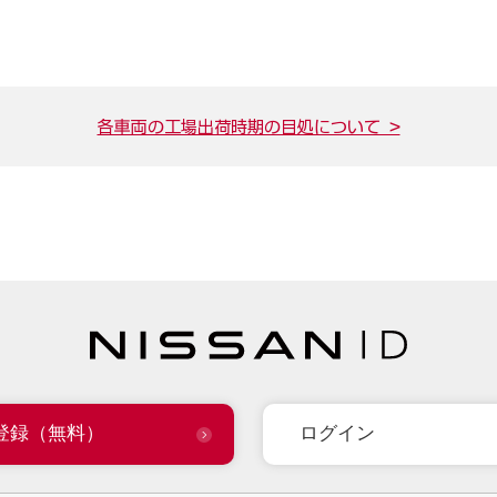
各車両の工場出荷時期の目処について >
登録（無料）
ログイン