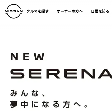
メ
イ
クルマを探す
オーナーの方へ
日産を知る
ン
SERENA
TOP
エ
コ
ン
テ
ン
ツ
へ