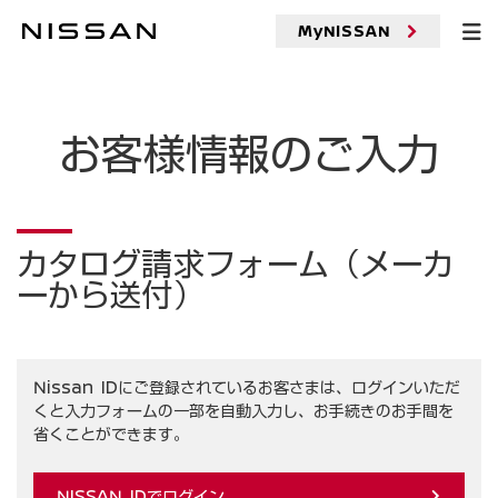
メ
イ
MyNISSAN
入力受付
ン
コ
ン
テ
ン
お客様情報のご入力
ツ
へ
カタログ請求フォーム（メーカ
ーから送付）
Nissan IDにご登録されているお客さまは、ログインいただ
くと入力フォームの一部を自動入力し、お手続きのお手間を
省くことができます。
NISSAN IDでログイン