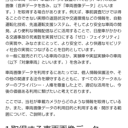
画像（音声データを含み、以下「車両画像データ」といいま
す。）を取得する場合があります。例えば、事前調査だけでは得
ることのできない実際の道路状況や交通環境などの情報を、自動
運転化技術、先進運転支援システム、そしてより安全な車両の開
発、より便利な情報配信などに活用することで、日産車がかかわ
る交通事故の死者数を実質ゼロにする「ゼロ・フェイタリティ」
の実現や、みなさまにとって、より安全で、より快適なモビリテ
ィ社会の実現につなげることを目的としています。
※一般に販売されている車両のほか、実験車や実証実験中の車両
（以下「対象車両」といいます。）を含みます。
車両画像データを利用するにあたっては、個人情報保護法や、そ
の他の関連する法令を順守するとともに、すべてのステークホル
ダーのプライバシー・人権を尊重した上で、適切な活用をし、今
後の価値ある利用に繋げたいと考えております。
ここでは、当社が車載カメラからどのような情報を取得している
か、また、車両画像データの利用目的と利用する者・開示する範
囲について、ご説明します。