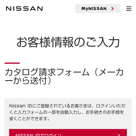
メ
イ
MyNISSAN
入力受付
ン
コ
ン
テ
ン
お客様情報のご入力
ツ
へ
カタログ請求フォーム（メーカ
ーから送付）
Nissan IDにご登録されているお客さまは、ログインいただ
くと入力フォームの一部を自動入力し、お手続きのお手間を
省くことができます。
NISSAN IDでログイン