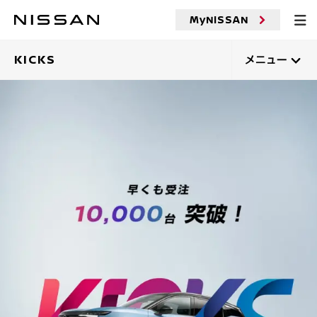
メ
MyNISSAN
イ
ン
コ
KICKS
メニュー
ン
テ
ン
ツ
へ