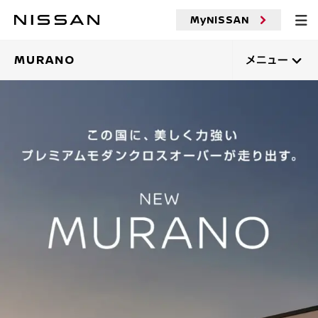
メ
イ
MyNISSAN
ン
コ
ン
MURANO
メニュー
テ
ン
ツ
へ