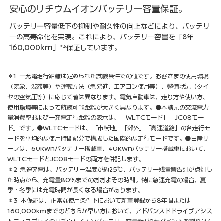
安心のリチウムイオンバッテリー容量保証。
バッテリー容量低下の抑制や耐久性の向上などにより、バッテリ
ーの高寿命化を実現。これにより、バッテリー容量を「8年
160,000km」*³保証しています。
＊1 一充電走行距離は定められた試験条件での値です。お客さまの使用環境
（気象、渋滞等）や運転方法（急発進、エアコン使用等）、整備状況（タイ
ヤの空気圧等）に応じて値は異なります。電気自動車は、走り方や使い方、
使用環境等によって航続可能距離が大きく異なります。●本諸元の交流電力
量消費率および一充電走行距離の表示は、「WLTCモード」「JC08モー
ド」です。●WLTCモードは、「市街地」「郊外」「高速道路」の各走行モ
ードを平均的な使用時間配分で構成した国際的な走行モードです。●日産リ
ーフは、60kWhバッテリー搭載車、40kWhバッテリー搭載車において、
WLTCモードとJC08モードの両方を併記します。
＊2 急速充電は、バッテリー温度が約25℃、バッテリー残量警告灯が点灯し
た時点から、充電量80%までのおおよその時間。特に急速充電の場合、夏
季・冬季には充電時間が長くなる場合があります。
＊3 本保証は、正常な使用条件下において新車登録から8年間または
160,000kmまでのどちらか早い方において、アドバンスドドライブアシス
トディスプレイのリチウムイオンバッテリー容量計が9セグメントを割り込ん