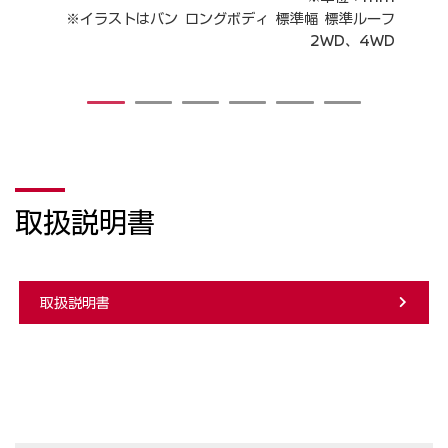
mm
※イラストはバン ロングボディ 標準幅 標準ルーフ
 ワ
2WD、4WD
ーフ
WD
1
2
3
4
5
6
取扱説明書
取扱説明書