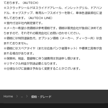
ております。（AUTECH）
※スクラッチシールドはスライドドアレール、インレットグリル、ドアハン
ドル、キャブステップ、専用ルーフスポイラーを除く、車体色塗装部位に塗
布しております。（AUTECH LINE）
※室内寸法は社内測定値です。
※メーカー希望小売価格は参考価格です。価格は販売会社が独自に決めてお
りますので、それぞれの販売会社にお問い合わせください。
※価格には特別塗装色代、オプション価格（メーカー、ディーラー共）は含
まれておりません。
※価格にはスペアタイヤ（または応急パンク修理キット）や標準工具等が含
まれる場合があります。
※保険料、税金、登録等に伴う諸費用は別途申し受けます。
※リサイクル料金が別途必要となります。
※仕様ならびに装備は予告なく変更することがございます。
Home
価格・グレード