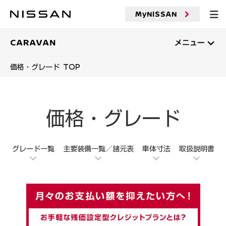
メ
イ
MyNISSAN
ン
コ
ン
CARAVAN
メニュー
テ
ン
価格・グレード TOP
ツ
へ
価格・グレード
グレード一覧
主要装備一覧／諸元表
車体寸法
取扱説明書