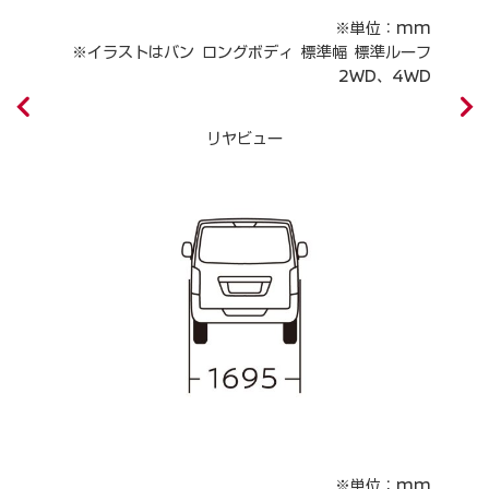
mm
※単位：mm
 ワ
※イラストはバン ロングボディ 標準幅 標準ルーフ
ーフ
2WD、4WD
WD
リヤビュー
※単位：mm