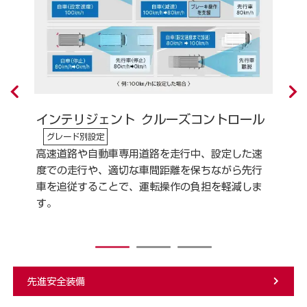
インテリジェント クルーズコントロール
各4
グレード別設定
距
高速道路や自動車専用道路を走行中、設定した速
歩
障害
度での走行や、適切な車間距離を保ちながら先行
右
方
車を追従することで、運転操作の負担を軽減しま
軽
す。
の
1
2
3
先進安全装備