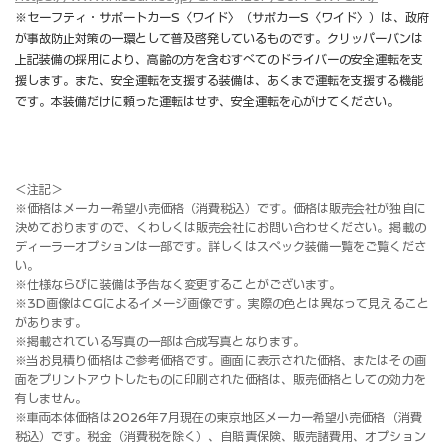
※セーフティ・サポートカーS〈ワイド〉（サポカーS〈ワイド〉）は、政府
が事故防止対策の一環として普及啓発しているものです。クリッパーバンは
上記装備の採用により、高齢の方を含むすべてのドライバーの安全運転を支
援します。また、安全運転を支援する装備は、あくまで運転を支援する機能
です。本装備だけに頼った運転はせず、安全運転を心がけてください。
＜注記＞
※価格はメーカー希望小売価格（消費税込）です。価格は販売会社が独自に
決めておりますので、くわしくは販売会社にお問い合わせください。掲載の
ディーラーオプションは一部です。詳しくはスペック装備一覧をご覧くださ
い。
※仕様ならびに装備は予告なく変更することがございます。
※3D画像はCGによるイメージ画像です。実際の色とは異なって見えること
があります。
※掲載されている写真の一部は合成写真となります。
※当お見積り価格はご参考価格です。画面に表示された価格、またはその画
面をプリントアウトしたものに印刷された価格は、販売価格としての効力を
有しません。
※車両本体価格は2026年7月現在の東京地区メーカー希望小売価格（消費
税込）です。税金（消費税を除く）、自賠責保険、販売諸費用、オプション