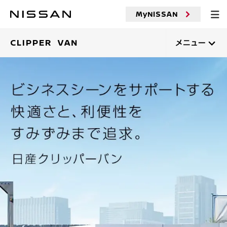
メ
イ
MyNISSAN
ン
コ
ン
CLIPPER VAN
メニュー
テ
ン
ツ
へ