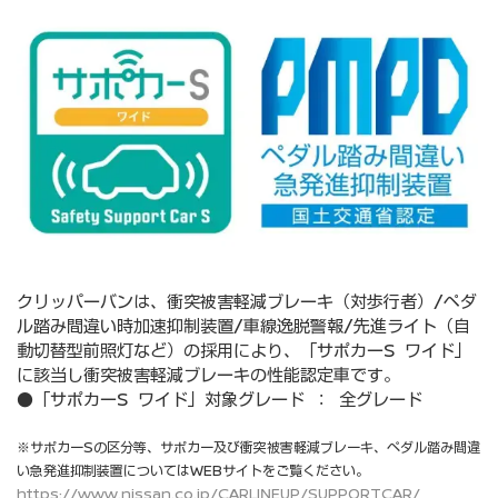
クリッパーバンは、衝突被害軽減ブレーキ（対歩行者）/ペダ
ル踏み間違い時加速抑制装置/車線逸脱警報/先進ライト（自
動切替型前照灯など）の採用により、「サポカーS ワイド」
に該当し衝突被害軽減ブレーキの性能認定車です。
●「サポカーS ワイド」対象グレード ： 全グレード
※サポカーSの区分等、サポカー及び衝突被害軽減ブレーキ、ペダル踏み間違
い急発進抑制装置についてはWEBサイトをご覧ください。
https://www.nissan.co.jp/CARLINEUP/SUPPORTCAR/