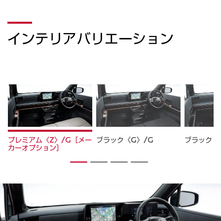
インテリアバリエーション
プレミアム〈Z〉/G［メー
ブラック〈G〉/G
ブラック〈
カーオプション］
1
2
3
4