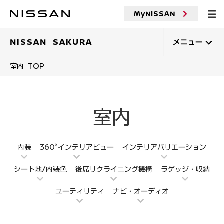
メ
イ
MyNISSAN
ン
コ
ン
NISSAN SAKURA
メニュー
テ
ン
室内 TOP
ツ
へ
室内
内装
360°インテリアビュー
インテリアバリエーション
シート地/内装色
後席リクライニング機構
ラゲッジ・収納
ユーティリティ
ナビ・オーディオ