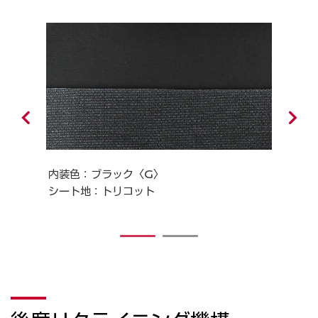
内装色：ブラック〈G〉
内装
シート地：トリコット
シー
1
2