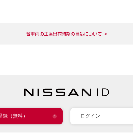
各車両の工場出荷時期の目処について >
登録（無料）
ログイン