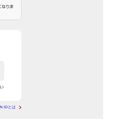
になりま
い
AN IDとは