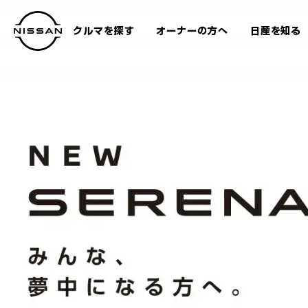
メ
イ
クルマを探す
オーナーの方へ
日産を知る
ン
SERENA
TOP
エ
コ
ン
テ
ン
ツ
へ