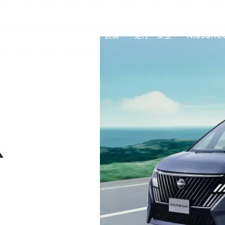
クステリア
インテリア
装備
走行・安全
NissanC