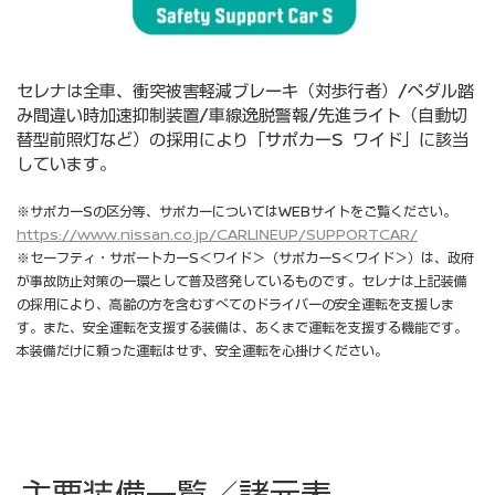
セレナは全⾞、衝突被害軽減ブレーキ（対歩⾏者）/ペダル踏
み間違い時加速抑制装置/⾞線逸脱警報/先進ライト（⾃動切
替型前照灯など）の採⽤により「サポカーS ワイド」に該当
しています。
※サポカーSの区分等、サポカーについてはWEBサイトをご覧ください。
https://www.nissan.co.jp/CARLINEUP/SUPPORTCAR/
※セーフティ・サポートカーS＜ワイド＞（サポカーS＜ワイド＞）は、政府
が事故防止対策の一環として普及啓発しているものです。セレナは上記装備
の採用により、高齢の方を含むすべてのドライバーの安全運転を支援しま
す。また、安全運転を支援する装備は、あくまで運転を支援する機能です。
本装備だけに頼った運転はせず、安全運転を心掛けください。
主要装備一覧／諸元表