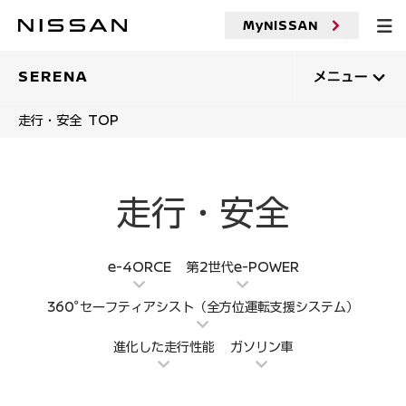
メ
イ
MyNISSAN
ン
コ
ン
SERENA
メニュー
テ
ン
走行・安全 TOP
ツ
へ
走行・安全
e-4ORCE
第2世代e-POWER
360°セーフティアシスト（全方位運転支援システム）
進化した走行性能
ガソリン車