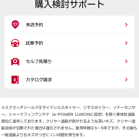
購入検討サポート
来店予約
試乗予約
セルフ見積り
カタログ請求
※スクラッチシールドはサイドシルスポイラー、リヤスポイラー、ソナーセンサ
ー、シャークフィンアンテナ（e-POWER LUXIONに設定）を除く車体色塗装
部位に塗布しております。クリヤー塗装が剥がれるような深いキズ、クリヤー塗
装自体が切断された場合は復元されません。耐用年数は3～5年ですが、その後も
一般塗装よりもキズがつきにくい状態を保ちます。