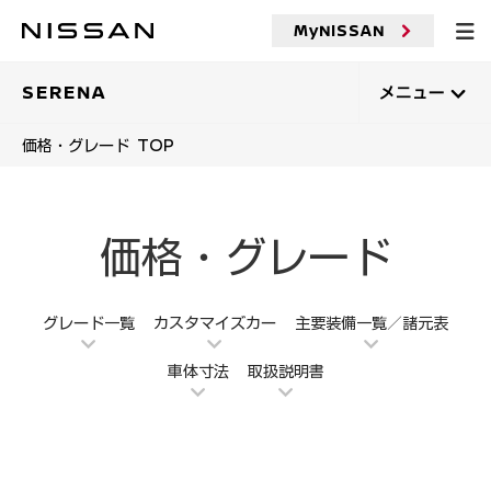
メ
イ
MyNISSAN
ン
コ
ン
SERENA
メニュー
テ
ン
価格・グレード TOP
ツ
へ
価格・グレード
グレード一覧
カスタマイズカー
主要装備一覧／諸元表
車体寸法
取扱説明書