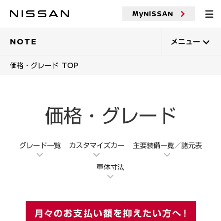
メ
イ
MyNISSAN
ン
コ
ン
NOTE
メニュー
テ
ン
価格・グレード TOP
ツ
へ
価格・グレード
グレード一覧
カスタマイズカー
主要装備一覧／諸元表
車体寸法