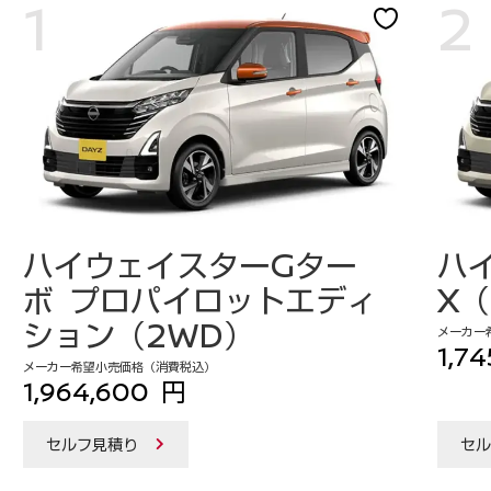
1
2
ハイウェイスターGター
ハ
ボ プロパイロットエディ
X（
ション（2WD）
メーカー
1,7
メーカー希望小売価格（消費税込）
1,964,600 円
セルフ見積り
セル