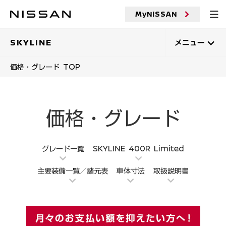
メ
イ
MyNISSAN
ン
コ
ン
SKYLINE
メニュー
テ
ン
価格・グレード TOP
ツ
へ
価格・グレード
グレード一覧
SKYLINE 400R Limited
主要装備一覧／諸元表
車体寸法
取扱説明書