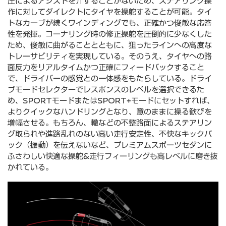
圧によるアシストを介することがないため、ステアリング操
作に対してダイレクトにタイヤを操舵することが可能。タイ
トなカーブが続くワインディングでも、正確かつ俊敏な応答
性を発揮。コーナリング時の修正操舵を圧倒的に少なくした
ため、俊敏に曲がることとともに、狙ったラインへの⾼度な
トレーサビリティを実現している。そのうえ、タイヤへの路
⾯反⼒をリアルタイムかつ正確にフィードバックすること
で、ドライバーの感覚との⼀体感をもたらしている。ドライ
ブモードセレクターでレスポンスのレベルを選択できるた
め、SPORTモードまたはSPORT+モードにセットすれば、
よりクイックなハンドリングとなり、意のままに操る歓びを
増幅させる。もちろん、轍などの不整路⾯によるステアリン
グ取られや進路乱れのない⾼い⾛⾏安定性、不快なキックバ
ック（振動）を伝えないなど、プレミアムスポーツセダンに
ふさわしい快適な操舵&⾛⾏フィーリングも⾼レベルに磨き抜
かれている。