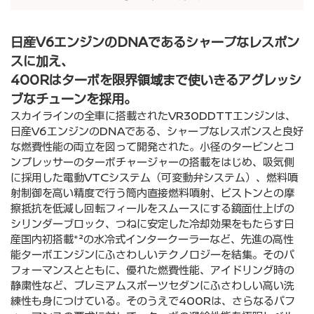
⽇産V6エンジンのDNAであるシャープなレスポン
スに加え、
400Rはターボを限界領域まで使いきるアグレッシ
ブなチューンを採⽤。
スカイラインの全⾞に搭載されたVR30DDTTエンジンは、
⽇産V6エンジンのDNAである、シャープなレスポンスと良好
な燃費性能の両⽴を図って開発された。⼩径のタービンとコ
ンプレッサーのターボチャージャーの搭載をはじめ、吸気側
に採⽤した電動VTCシステム（可変動弁システム）、燃料噴
射制御を⾼い精度で⾏う筒内直接燃料噴射、ピストンとの摩
擦抵抗を低減し回転フィールをスムースにする鏡⾯仕上げの
シリンダーブロック、つねに安定した冷却効果をもたらす⽇
産国内初搭載*²の⽔冷式インタークーラーなど、先進の⾼性
能ターボエンジンにふさわしいテクノロジーを結集。そのパ
フォーマンスとともに、優れた燃費性能、アイドリング時の
静粛性など、プレミアムスポーツセダンにふさわしい⾼い洗
練性も⾝につけている。そのうえで400Rは、さらなるパフ