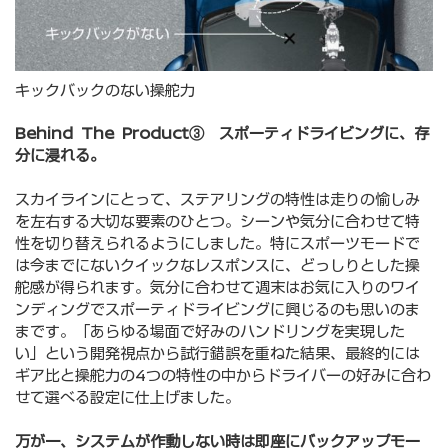
キックバックのない操舵力
Behind The Product③ スポーティドライビングに、存
分に浸れる。
スカイラインにとって、ステアリングの特性は走りの愉しみ
を左右する大切な要素のひとつ。シーンや気分に合わせて特
性を切り替えられるようにしました。特にスポーツモードで
は今までにないクイックなレスポンスに、どっしりとした操
舵感が得られます。気分に合わせて週末はお気に入りのワイ
ンディングでスポーティドライビングに興じるのも思いのま
まです。「あらゆる場面で好みのハンドリングを実現した
い」という開発視点から試行錯誤を重ねた結果、最終的には
ギア比と操舵力の4つの特性の中からドライバーの好みに合わ
せて選べる設定に仕上げました。
万が一、システムが作動しない時は即座にバックアップモー