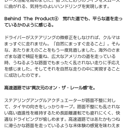
に曲がれる、気持ちのよいハンドリングを実現します。
Behind The Product④ 荒れた道でも、平らな道を走っ
ているかのように感じる。
ドライバーがステアリングの微修正をしなければ、クルマは
まっすぐに走れません。「自然にまっすぐ走ること」。そん
な、あたりまえのことをもう一度見直しました。海外のさま
ざまな道で検証を重ね、広大なアメリカの道を走っている
時、うねるような路面でもまったく乱されない走りに手応え
を感じました。そしてそれを自然な走りの中に実現すること
に成功したのです。
高速道路では“異次元のオン・ザ・レール感”を。
ステアリングアングルアクチュエーターが路面不整に対し
て、タイヤの向きをしっかりキープ。路面不整にも乱されな
い高い直進性を維持するため長距離運転でも疲れにくく、快
適なドライビングが愉しめます。高速道路ではあたかもつね
に滑らかな路面を走っているような未体験の感覚を味わえま