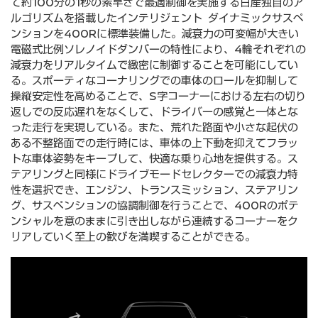
て約100分の1秒の素早さで最適制御を実施する⽇産独⾃のア
ルゴリズムを搭載したインテリジェント ダイナミックサスペ
ンションを400Rに標準装備した。減衰⼒の可変幅が⼤きい
電磁式⽐例ソレノイドダンパーの特性により、4輪それぞれの
減衰⼒をリアルタイムで緻密に制御することを可能にしてい
る。スポーティなコーナリングでの⾞体のロールを抑制して
操縦安定性を⾼めることで、S字コーナーにおける左右の切り
返しでの反応遅れをなくして、ドライバーの感覚と⼀体とな
った⾛⾏を実現している。また、荒れた路⾯や⼩さな起伏の
ある不整路⾯での⾛⾏時には、⾞体の上下動を抑えてフラッ
トな⾞体姿勢をキープして、快適な乗り⼼地を提供する。ス
テアリングと同様にドライブモードセレクターでの減衰⼒特
性を選択でき、エンジン、トランスミッション、ステアリン
グ、サスペンションの協調制御を⾏うことで、400Rのポテ
ンシャルを意のままに引き出しながら連続するコーナーをク
リアしていく⾄上の歓びを満喫することができる。