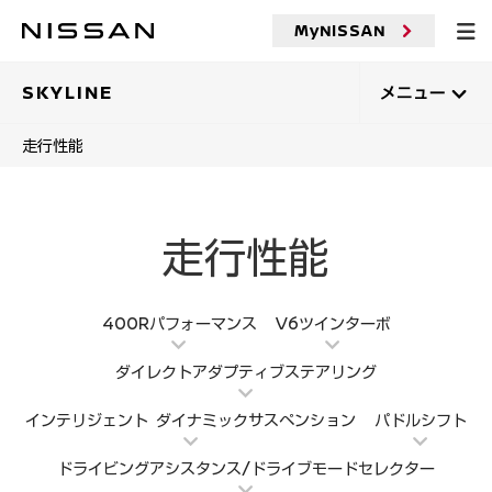
メ
イ
MyNISSAN
ン
コ
ン
SKYLINE
メニュー
テ
ン
走行性能
ツ
へ
走行性能
400Rパフォーマンス
V6ツインターボ
ダイレクトアダプティブステアリング
インテリジェント ダイナミックサスペンション
パドルシフト
ドライビングアシスタンス/ドライブモードセレクター