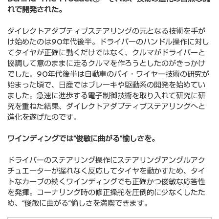
れで開発された。
ダイレクトアダプティブステアリングの元となる技術を手が
け始めたのは90年代後半。ドライバーのハンドル操作に対し
てタイヤが正確に動くだけではなく、クルマがドライバーと
協調して意のままに走るクルマを作ろうとしたのがきっかけ
でした。90年代後半は自動車のバイ・ワイヤー技術の研究が
始まった頃で、日産ではブレーキや駆動系の開発を始めてい
ました。急速に進歩する電子制御技術を取り入れて研究に研
究を重ねた結果、ダイレクトアダプティブステアリングへと
進化を遂げたのです。
ワインディングでは“俊敏に曲がる”愉しさを。
ドライバーのステアリング操作にステアリングアングルアク
チュエーターが遅れなく反応してタイヤを動かすため、タイ
トなカーブの続くワインディングでも正確かつ俊敏な応答性
を発揮。コーナリング時の修正操舵を圧倒的に少なくしたた
め、“俊敏に曲がる”愉しさを満喫できます。