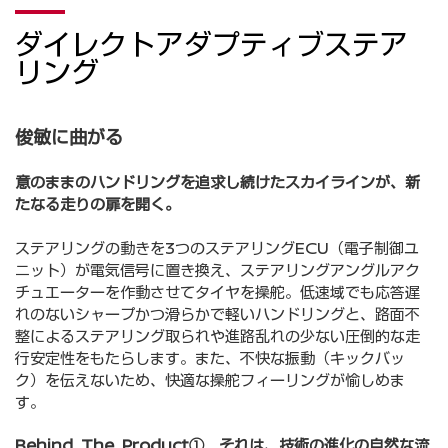
ダイレクトアダプティブステア
リング
俊敏に曲がる
意のままのハンドリングを追求し続けたスカイラインが、新
たなる走りの扉を開く。
ステアリングの動きを3つのステアリングECU（電子制御ユ
ニット）が電気信号に置き換え、ステアリングアングルアク
チュエーターを作動させてタイヤを操舵。低速域でも応答遅
れのないシャープかつ滑らかで軽いハンドリングと、路面不
整によるステアリング取られや進路乱れの少ない圧倒的な走
行安定性をもたらします。また、不快な振動（キックバッ
ク）を伝えないため、快適な操舵フィーリングが愉しめま
す。
Behind The Product① それは、技術の進化の自然な流