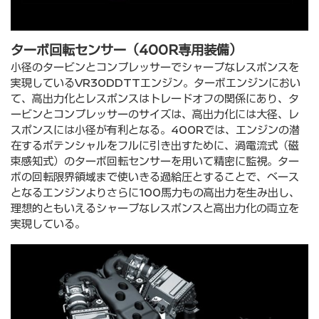
ターボ回転センサー（400R専⽤装備）
⼩径のタービンとコンプレッサーでシャープなレスポンスを
実現しているVR30DDTTエンジン。ターボエンジンにおい
て、⾼出⼒化とレスポンスはトレードオフの関係にあり、タ
ービンとコンプレッサーのサイズは、⾼出⼒化には⼤径、レ
スポンスには⼩径が有利となる。400Rでは、エンジンの潜
在するポテンシャルをフルに引き出すために、渦電流式（磁
束感知式）のターボ回転センサーを⽤いて精密に監視。ター
ボの回転限界領域まで使いきる過給圧とすることで、ベース
となるエンジンよりさらに100⾺⼒もの⾼出⼒を⽣み出し、
理想的ともいえるシャープなレスポンスと⾼出⼒化の両⽴を
実現している。