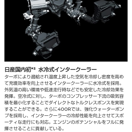
⽇産国内初*² ⽔冷式インタークーラー
ターボにより過給され温度上昇した空気を冷却し密度を⾼め
て充填効率を向上させるインタークーラーに⽔冷式を採⽤。
外気温の⾼い環境や低速⾛⾏時などでも安定した冷却効果を
発揮。空冷式に対し、ターボのコンプレッサー下流の吸気容
積を最⼩化することでダイレクトなトルクレスポンスを実現
することができる。さらに400Rでは、強化ウォーターポン
プを採⽤し、インタークーラーの冷却性能を向上させてスポ
ーティな⾛⾏にも対応。エンジンのポテンシャルをフルに発
揮させることに貢献している。