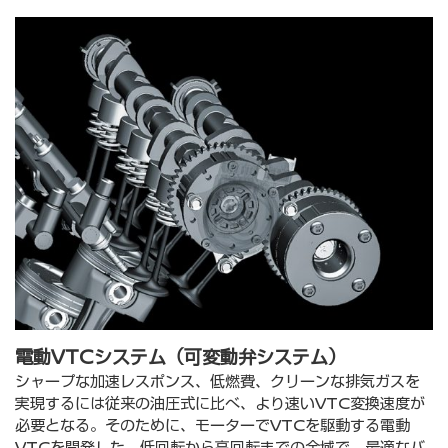
電動VTCシステム（可変動弁システム）
シャープな加速レスポンス、低燃費、クリーンな排気ガスを
実現するには従来の油圧式に⽐べ、より速いVTC変換速度が
必要となる。そのために、モーターでVTCを駆動する電動
VTCを開発した。低回転から⾼回転までの全域で、最適なバ