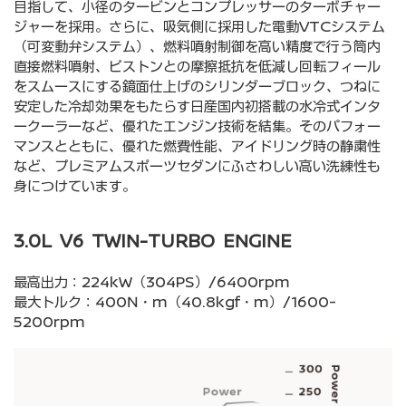
目指して、小径のタービンとコンプレッサーのターボチャー
ジャーを採用。さらに、吸気側に採用した電動VTCシステム
（可変動弁システム）、燃料噴射制御を高い精度で行う筒内
直接燃料噴射、ピストンとの摩擦抵抗を低減し回転フィール
をスムースにする鏡面仕上げのシリンダーブロック、つねに
安定した冷却効果をもたらす日産国内初搭載の水冷式インタ
ークーラーなど、優れたエンジン技術を結集。そのパフォー
マンスとともに、優れた燃費性能、アイドリング時の静粛性
など、プレミアムスポーツセダンにふさわしい高い洗練性も
身につけています。
3.0L V6 TWIN-TURBO ENGINE
最高出力：224kW（304PS）/6400rpm
最大トルク：400N・m（40.8kgf・m）/1600-
5200rpm