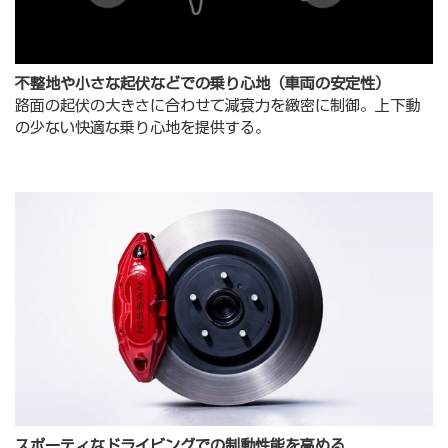
不整地や⼩さな起伏などでの乗り⼼地（⾞両の安定性）
路⾯の起伏の⼤きさに合わせて減衰⼒を緻密に制御。上下動
の少ない快適な乗り⼼地を提供する。
スポーティなドライビングでの制動性能を⾼める