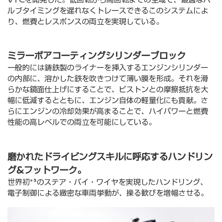
ルブタイミングを遅れなくトレースできるこのシステムによ
り、燃費とレスポンスの両⽴を実現している。
ミラーボアコーティングシリンダーブロック
⼀般的には鋳鉄製のライナーを挿⼊するエンジンシリンダー
の内部に、溶かした鉄を吹きつけて薄い膜を形成。それを滑
らかな鏡⾯仕上げにすることで、ピストンとの摩擦抵抗を⼤
幅に低減するとともに、エンジン⾃体の軽量化にも貢献。さ
らにエンジンの冷却効果が⾼まることで、ハイパワーと燃費
性能の⾼レベルでの両⽴を可能にしている。
磨かれたドライビングスキルに呼応するハンドリン
グ&フットワーク。
世界初*³のステア・バイ・ワイヤを実現したハンドリング、
電⼦制御による緻密な⾞両挙動が、操る歓びを増幅させる。