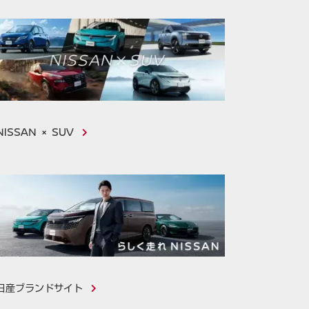
NISSAN × SUV
知っトク！
日産ブランドサイト
最長90分