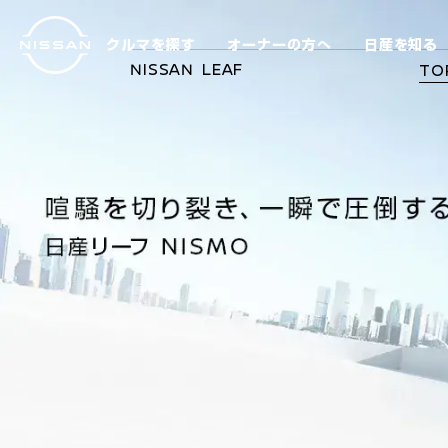
メ
イ
クルマを探す
オーナーの方へ
日産を知る
ン
NISSAN LEAF
TO
コ
ン
テ
ン
ツ
へ