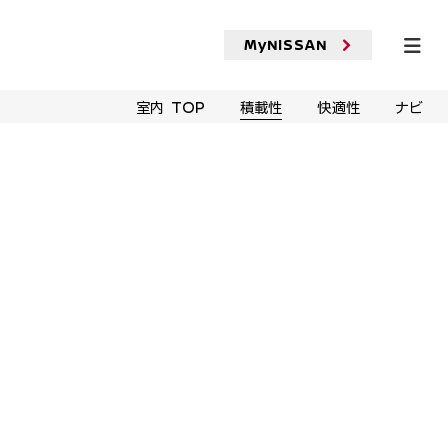
MyNISSAN
走行・安全
価格・グレード
セルフ見積り
試乗予約
室内 TOP
積載性
快適性
ナビ