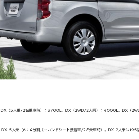
。DX（5人乗/2名乗車時）：3700L。DX（2WD/2人乗）：4000L。DX（
、DX 5人乗（6：4分割式セカンドシート装着車/2名乗車時）。DX 2人乗は195