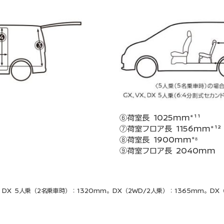
⑥荷室長 1025mm*¹¹
⑦荷室フロア長 1156mm*¹²
⑧荷室長 1900mm*⁸
⑨荷室フロア長 2040mm
、DX 5人乗（2名乗車時）：1320mm。DX（2WD/2人乗）：1365mm。