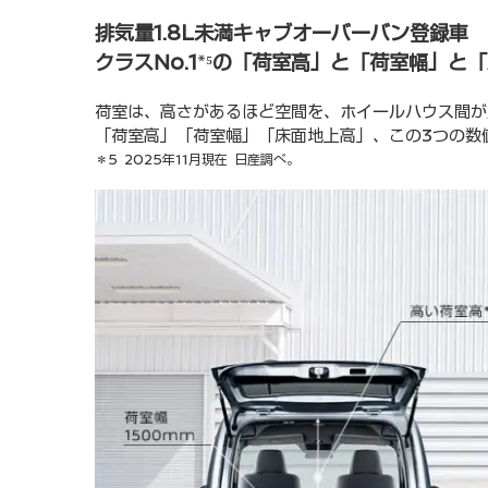
排気量1.8L未満キャブオーバーバン登録車
クラスNo.1
*⁵
の「荷室高」と「荷室幅」と「
荷室は、高さがあるほど空間を、ホイールハウス間が
「荷室高」「荷室幅」「床面地上高」、この3つの数
＊5 2025年11月現在 日産調べ。