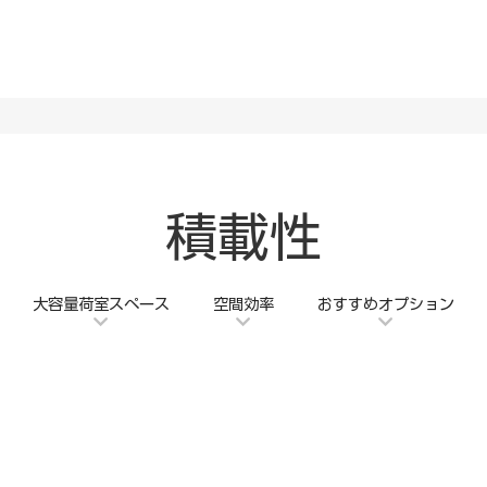
Webカタログ トップ
外観・デザイン
室内
積載性
大容量荷室スペース
空間効率
おすすめオプション