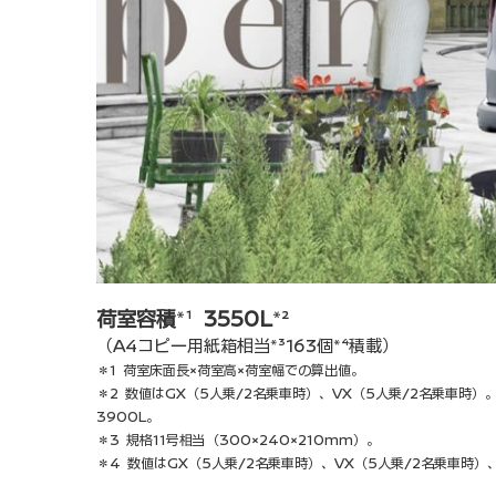
荷室容積
*¹
3550L
*²
（A4コピー用紙箱相当*³163個*⁴積載）
＊1 荷室床面長×荷室高×荷室幅での算出値。
＊2 数値はGX（5人乗/2名乗車時）、VX（5人乗/2名乗車時）
3900L。
＊3 規格11号相当（300×240×210mm）。
＊4 数値はGX（5人乗/2名乗車時）、VX（5人乗/2名乗車時）