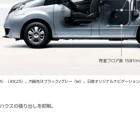
（M）〈＃K23〉。内装色はブラック/グレー〈W〉。日産オリジナルナビゲーショ
ハウスの張り出しを抑制。