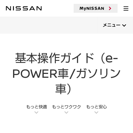
メ
イ
MyNISSAN
ン
コ
ン
メニュー
テ
ン
ツ
へ
基本操作ガイド（e-
POWER車/ガソリン
車）
もっと快適
もっとワクワク
もっと安心